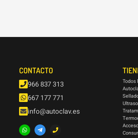
CONTACTO
TIE
Todos 
966 837 313
Autocl
Sellad
667 177 771
Ultras
info@autoclav.es
Tratam
Termod
Acceso
Consu