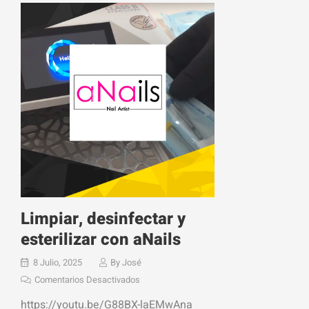
Limpiar, desinfectar y
esterilizar con aNails
8 Julio, 2025
By
José
Comentarios Desactivados
https://youtu.be/G88BX-laEMwAna