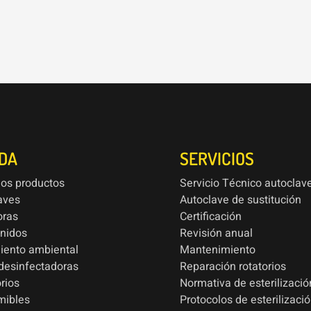
NDA
SERVICIOS
los productos
Servicio Técnico autoclav
aves
Autoclave de sustitución
oras
Certificación
onidos
Revisión anual
iento ambiental
Mantenimiento
esinfectadoras
Reparación rotatorios
rios
Normativa de esterilizació
mibles
Protocolos de esterilizaci