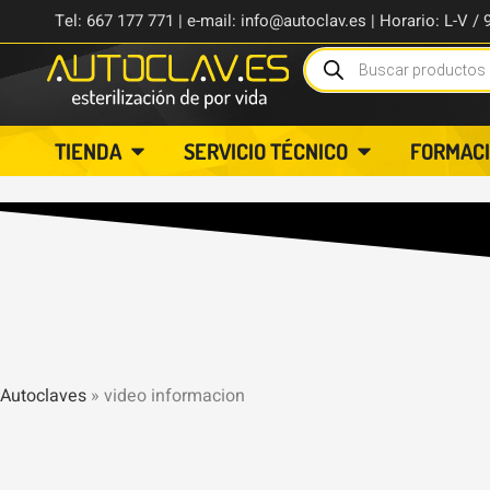
Tel: 667 177 771 | e-mail: info@autoclav.es | Horario: L-V / 
TIENDA
SERVICIO TÉCNICO
FORMAC
Autoclaves
»
video informacion