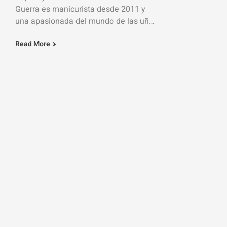
Guerra es manicurista desde 2011 y
una apasionada del mundo de las uñas
y en Autoclav.es valoramos mucho la
Read More
calidad de su trabajo. Por