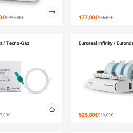
0
€
177,00
€
9.915,00
€
186,00
€
st / Tecno-Gaz
Euroseal Infinity / Eurond
525,00
€
7,00
€
569,00
€