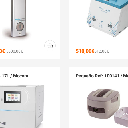
0
€
510,00
€
1.600,00
€
612,00
€
 17L / Mocom
Pequeño Ref: 100141 / M