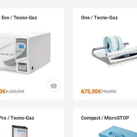
 Evo / Tecno-Gaz
One / Tecno-Gaz
0
€
675,00
€
4.200,00
€
790,00
€
 Pro / Tecno-Gaz
Compact / MicroSTOP