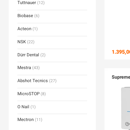
Tuttnauer
(12)
Biobase
(6)
Acteon
(1)
NSK
(22)
1.395,0
Dürr Dental
(2)
Mestra
(43)
Supreme
Abshot Tecnics
(27)
MicroSTOP
(8)
O Nail
(1)
Mectron
(11)