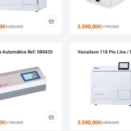
0
€
2.590,00
€
5.005,00
€
2.790,00
€
a Automática Ref: 080435
Vacuclave 118 Pro Line /
0
€
3.590,00
€
2.700,00
€
6.894,00
€