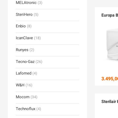
MELAtronic
(3)
SteriHero
(5)
Europa B
Enbio
(8)
IcanClave
(18)
Runyes
(2)
Tecno-Gaz
(26)
Lafomed
(4)
3.495,0
W&H
(16)
Mocom
(34)
Sterilair
Technoflux
(4)