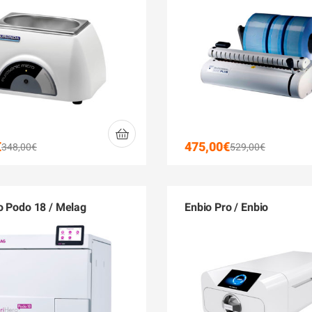
€
475,00
€
348,00
€
529,00
€
o Podo 18 / Melag
Enbio Pro / Enbio