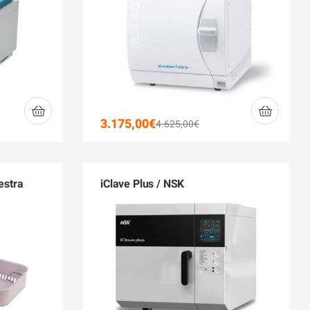
3.175,00
€
4.625,00
€
estra
iClave Plus / NSK