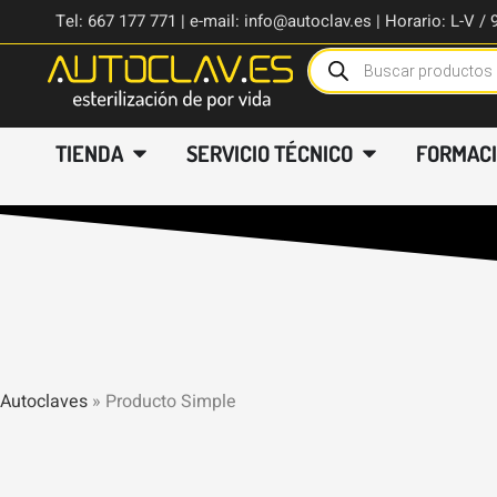
Tel: 667 177 771 | e-mail: info@autoclav.es | Horario: L-V / 
TIENDA
SERVICIO TÉCNICO
FORMAC
Autoclaves
»
Producto Simple