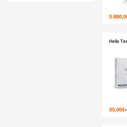
5.880,0
Helix Te
55,00
€
6