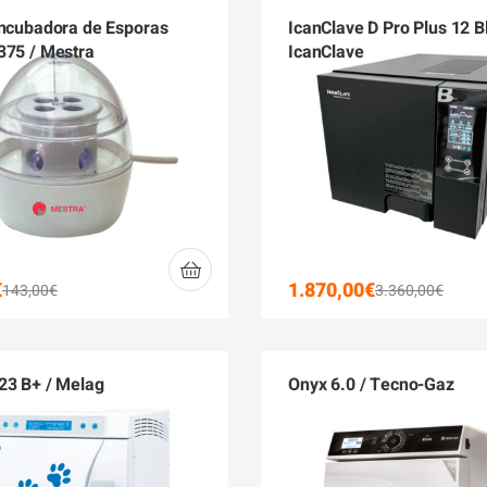
Incubadora de Esporas
IcanClave D Pro Plus 12 B
375 / Mestra
IcanClave
€
1.870,00
€
143,00
€
3.360,00
€
23 B+ / Melag
Onyx 6.0 / Tecno-Gaz