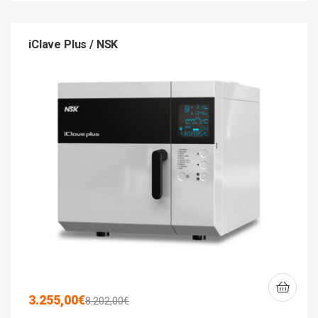
iClave Plus / NSK
3.255,00
€
8.202,00
€