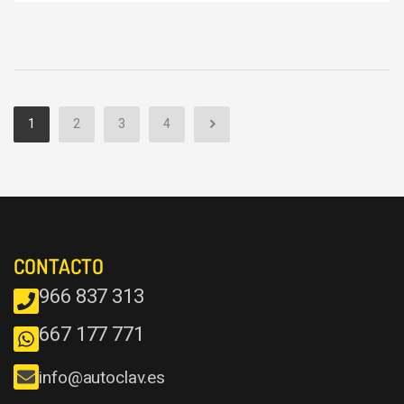
1
2
3
4
CONTACTO
966 837 313
667 177 771
info@autoclav.es