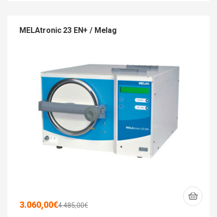
MELAtronic 23 EN+ / Melag
3.060,00
€
4.485,00
€