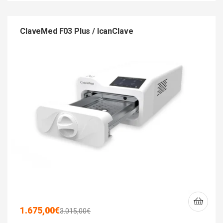
ClaveMed F03 Plus / IcanClave
1.675,00
€
3.015,00
€