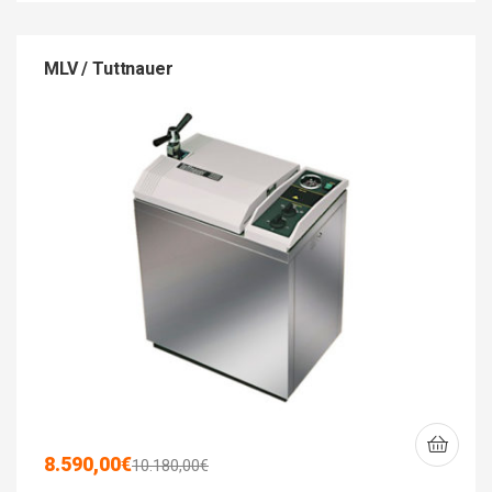
MLV / Tuttnauer
8.590,00
€
10.180,00
€