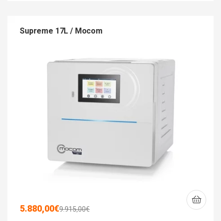
Supreme 17L / Mocom
5.880,00
€
9.915,00
€