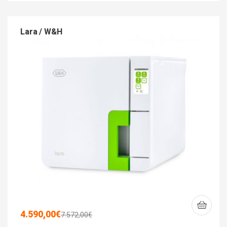
Lara / W&H
4.590,00
€
7.572,00
€