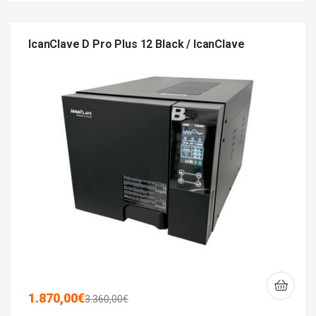
IcanClave D Pro Plus 12 Black / IcanClave
1.870,00
€
3.360,00
€