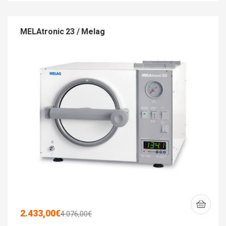
MELAtronic 23 / Melag
2.433,00
€
4.076,00
€