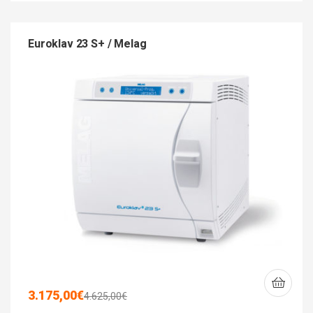
Euroklav 23 S+ / Melag
3.175,00
€
4.625,00
€