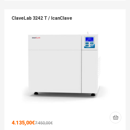
ClaveLab 3242 T / IcanClave
4.135,00
€
7.450,00
€