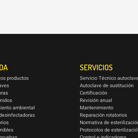
NDA
SERVICIOS
los productos
Servicio Técnico autoclav
aves
Autoclave de sustitución
oras
Certificación
onidos
Revisión anual
iento ambiental
Mantenimiento
esinfectadoras
Reparación rotatorios
rios
Normativa de esterilizació
mibles
Protocolos de esterilizaci
 pruebas
Control e indicadores