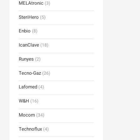
MELAtronic
(3)
SteriHero
(5)
Enbio
(8)
IcanClave
(18)
Runyes
(2)
Tecno-Gaz
(26)
Lafomed
(4)
W&H
(16)
Mocom
(34)
Technoflux
(4)