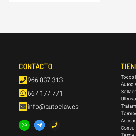
CONTACTO
TIE
Todos 
966 837 313
Autocl
Sellad
667 177 771
Ultras
info@autoclav.es
Tratam
Termod
Acceso
Consu
Test y