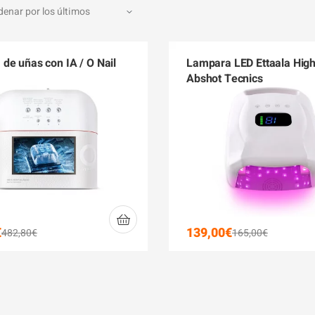
de uñas con IA / O Nail
Lampara LED Ettaala High
Abshot Tecnics
€
139,00
€
482,80
€
165,00
€