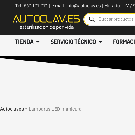
Tel: 667 177 771 | e-mail: info@autoclav.es | Horario: L-V / 
TIENDA
SERVICIO TÉCNICO
FORMAC
Autoclaves
»
Lamparas LED manicura