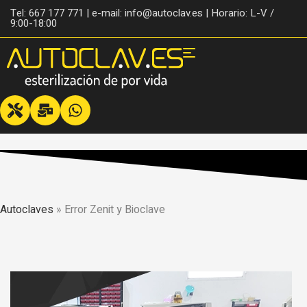
Tel: 667 177 771 | e-mail: info@autoclav.es | Horario: L-V /
9:00-18:00
Autoclaves
»
Error Zenit y Bioclave