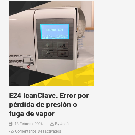
E24 IcanClave. Error por
pérdida de presión o
fuga de vapor
13 Febrero, 2026
By
José
Comentarios Desactivados