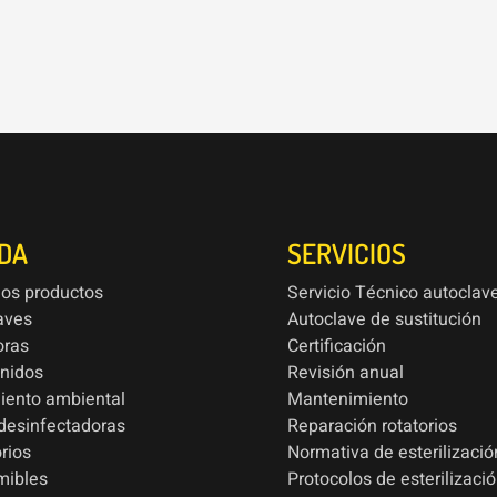
NDA
SERVICIOS
los productos
Servicio Técnico autoclav
aves
Autoclave de sustitución
oras
Certificación
onidos
Revisión anual
iento ambiental
Mantenimiento
esinfectadoras
Reparación rotatorios
rios
Normativa de esterilizació
mibles
Protocolos de esterilizaci