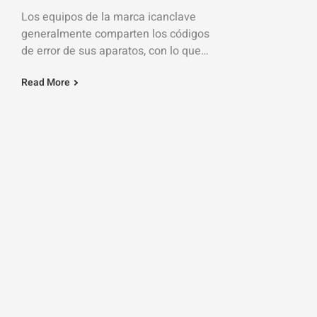
Los equipos de la marca icanclave
generalmente comparten los códigos
de error de sus aparatos, con lo que
esta información seguramente servirá
Read More
de ayuda, independientemente