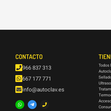
CONTACTO
TIE
Todos 
966 837 313
Autocl
Sellad
667 177 771
Ultras
info@autoclav.es
Tratam
Termod
Acceso
Consu