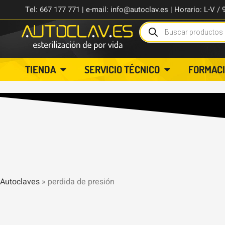
Tel: 667 177 771 | e-mail: info@autoclav.es | Horario: L-V / 
TIENDA
SERVICIO TÉCNICO
FORMAC
Autoclaves
»
perdida de presión