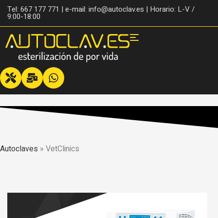
Tel: 667 177 771 | e-mail: info@autoclav.es | Horario: L-V /
9:00-18:00
Autoclaves
»
VetClinics