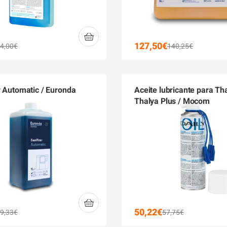
127,50
€
4,00
€
140,25
€
r Automatic / Euronda
Aceite lubricante para Th
Thalya Plus / Mocom
50,22
€
9,33
€
57,75
€