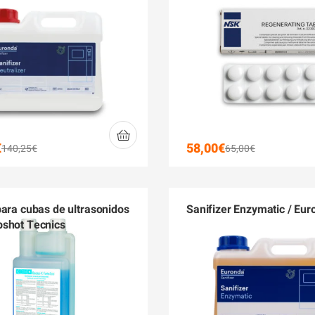
€
58,00
€
140,25
€
65,00
€
para cubas de ultrasonidos
Sanifizer Enzymatic / Eu
shot Tecnics