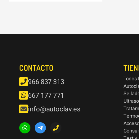
CONTACTO
TIE
Todos 
966 837 313
Autocl
Sellad
667 177 771
Ultras
info@autoclav.es
Tratam
Termod
Acceso
Consu
Test y