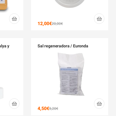
12,00
€
20,00
€
alya y
Sal regeneradora / Euronda
4,50
€
5,20
€