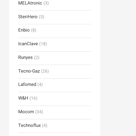
MELAtronic
(3)
SteriHero
(5)
Enbio
(8)
IcanClave
(18)
Runyes
(2)
Tecno-Gaz
(26)
Lafomed
(4)
W&H
(16)
Mocom
(34)
Technoflux
(4)