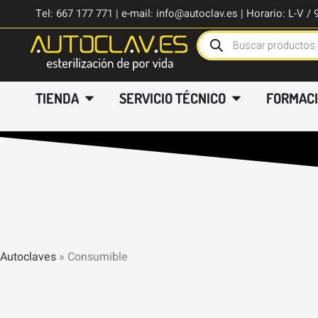
Tel: 667 177 771 | e-mail: info@autoclav.es | Horario: L-V / 
TIENDA
SERVICIO TÉCNICO
FORMAC
Autoclaves
»
Consumible