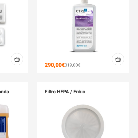
290,00
€
319,00
€
ronda
Filtro HEPA / Enbio