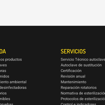
NDA
SERVICIOS
los productos
Servicio Técnico autoclav
aves
Autoclave de sustitución
oras
Certificación
onidos
Revisión anual
iento ambiental
Mantenimiento
esinfectadoras
Reparación rotatorios
rios
Normativa de esterilizació
mibles
Protocolos de esterilizaci
 pruebas
Control e indicadores